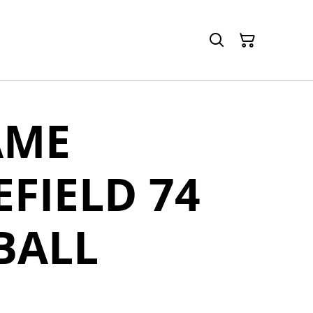
AME
EFIELD 74
BALL