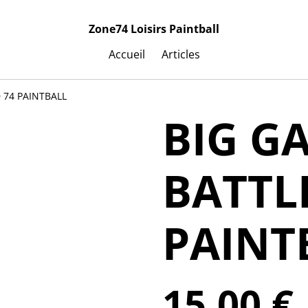
Zone74 Loisirs Paintball
Accueil
Articles
 74 PAINTBALL
BIG G
BATTL
PAINT
15,00 €